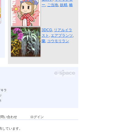
ー
,
ご当地
,
妖精
,
椿
ランとエアプ...
3DCG
,
リアルイラ
スト
,
エアプランツ
,
蘭
,
コウモリラン
アキラ
ジ
子
お問い合わせ
ログイン
有しています。