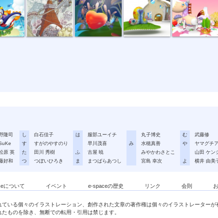
野隆司
し
白石佳子
は
服部ユーイチ
丸子博史
む
武藤修
SuKe
す
すがのやすのり
早川茂喜
み
水穂真善
や
ヤマグチ
松原 英
た
田川 秀樹
ふ
古屋 暁
みやかわさとこ
山田 ケン
藤好和
つ
つぼいひろき
ま
まつばらあつし
宮島 幸次
よ
横井 由美
aceについて
イベント
e-spaceの歴史
リンク
会則
れている個々のイラストレーション、創作された文章の著作権は個々のイラストレーターが
れたものを除き、無断での転用・引用は禁じます。