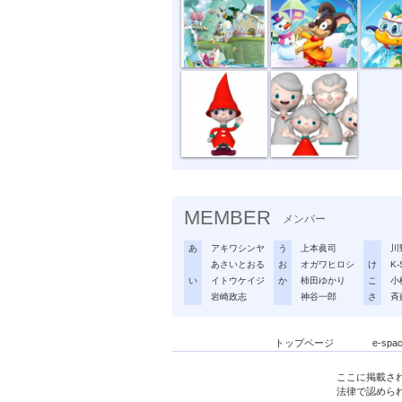
トントゥ
家族
MEMBER
メンバー
あ
アキワシンヤ
う
上本眞司
川
あさいとおる
お
オガワヒロシ
け
K-
い
イトウケイジ
か
柿田ゆかり
こ
小
岩崎政志
神谷一郎
さ
斉
トップページ
e-sp
ここに掲載さ
法律で認めら