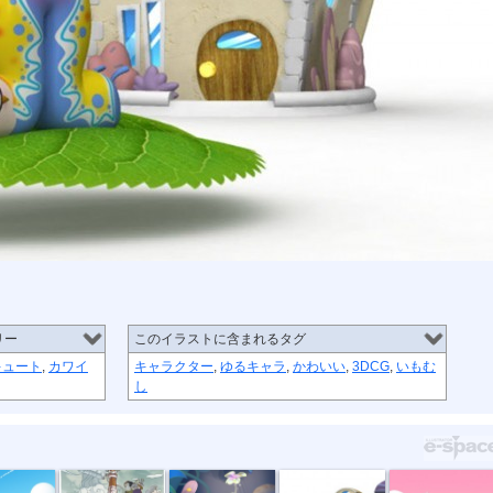
リー
このイラストに含まれるタグ
キュート
,
カワイ
キャラクター
,
ゆるキャラ
,
かわいい
,
3DCG
,
いもむ
し
誌表紙
巨木の世界2
巨木の世界3
いもむしくん
年賀状 馬