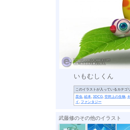
いもむしくん
このイラストが入っているカテゴ
昆虫
,
絵本
,
3DCG
,
空想上の生物
,
イ
,
ファンタジー
武藤修のその他のイラスト
巨木の世界1
パズル誌表紙
パズル