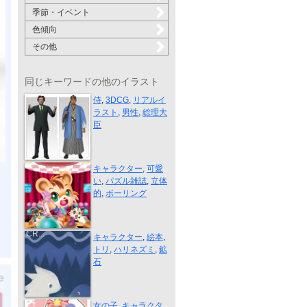
季節・イベント
色傾向
その他
同じキーワードの他のイラスト
男性２人
侍
,
3DCG
,
リアルイ
ラスト
,
男性
,
総理大
臣
ボーリング大会
キャラクター
,
可愛
い
,
パズル雑誌
,
立体
的
,
ボーリング
AUTHENTIC
CR...
キャラクター
,
絵本
,
トリ
,
ハリネズミ
,
鉱
石
キャラクター...
女の子
,
キャラクタ