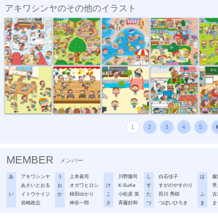
アキワシンヤのその他のイラスト
『がっけんつ...
『がっけんつ...
『がっけんつ...
『がっけんつ...
『がっけ
チャイルドブ...
チャイルドブ...
『チャイルド...
『チャイルド...
「超ムズ
1
2
3
4
5
MEMBER
メンバー
あ
アキワシンヤ
う
上本眞司
川野隆司
し
白石佳子
は
服
あさいとおる
お
オガワヒロシ
け
K-SuKe
す
すがのやすのり
早
い
イトウケイジ
か
柿田ゆかり
こ
小松原 英
た
田川 秀樹
ふ
古
岩崎政志
神谷一郎
さ
斉藤好和
つ
つぼいひろき
ま
ま