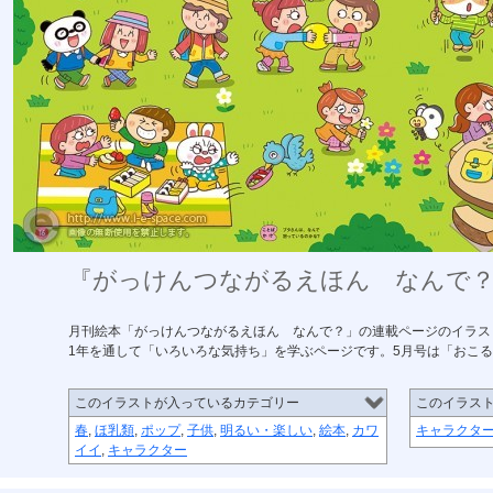
『がっけんつながるえほん なんで？』5月
月刊絵本「がっけんつながるえほん なんで？」の連載ページのイラス
1年を通して「いろいろな気持ち」を学ぶページです。5月号は「おこ
このイラストが入っているカテゴリー
このイラス
春
,
ほ乳類
,
ポップ
,
子供
,
明るい・楽しい
,
絵本
,
カワ
キャラクタ
イイ
,
キャラクター