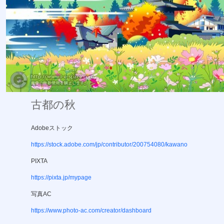
古都の秋
Adobeストック
https://stock.adobe.com/jp/contributor/200754080/kawano
PIXTA
https://pixta.jp/mypage
写真AC
https://www.photo-ac.com/creator/dashboard