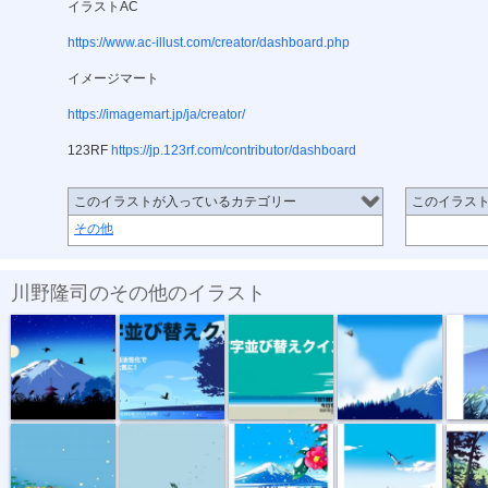
イラストAC
https://www.ac-illust.com/creator/dashboard.php
イメージマート
https://imagemart.jp/ja/creator/
123RF
https://jp.123rf.com/contributor/dashboard
このイラストが入っているカテゴリー
このイラス
その他
川野隆司のその他のイラスト
Temple at th...
YouTube動画...
YouTubeサム...
青い富士と蝶
NFT/富
霧の森へ
白い世界に赤...
海に架かる橋
「美し