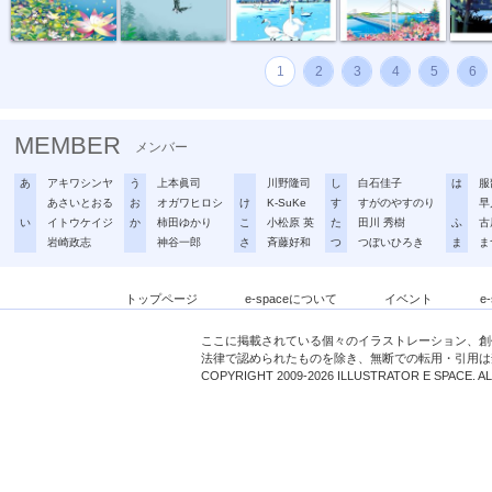
1
2
3
4
5
6
MEMBER
メンバー
あ
アキワシンヤ
う
上本眞司
川野隆司
し
白石佳子
は
服
あさいとおる
お
オガワヒロシ
け
K-SuKe
す
すがのやすのり
早
い
イトウケイジ
か
柿田ゆかり
こ
小松原 英
た
田川 秀樹
ふ
古
岩崎政志
神谷一郎
さ
斉藤好和
つ
つぼいひろき
ま
ま
トップページ
e-spaceについて
イベント
e
ここに掲載されている個々のイラストレーション、創
法律で認められたものを除き、無断での転用・引用は
COPYRIGHT 2009-2026 ILLUSTRATOR E SPACE. A