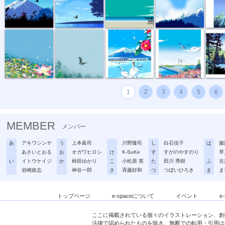
霧の森へ
白い世界に赤...
海に架かる橋
「美し
1
2
3
4
5
6
MEMBER
メンバー
あ
アキワシンヤ
う
上本眞司
川野隆司
し
白石佳子
は
服
あさいとおる
お
オガワヒロシ
け
K-SuKe
す
すがのやすのり
早
い
イトウケイジ
か
柿田ゆかり
こ
小松原 英
た
田川 秀樹
ふ
古
岩崎政志
神谷一郎
さ
斉藤好和
つ
つぼいひろき
ま
ま
トップページ
e-spaceについて
イベント
e
ここに掲載されている個々のイラストレーション、創
法律で認められたものを除き、無断での転用・引用は