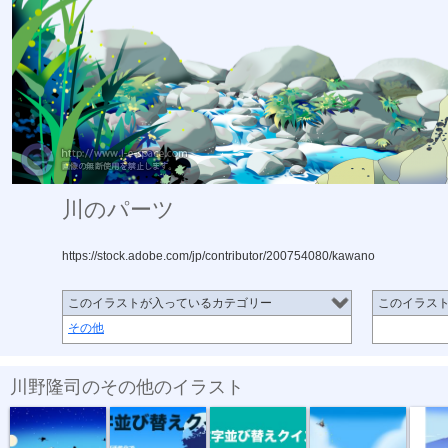
川のパーツ
https://stock.adobe.com/jp/contributor/200754080/kawano
このイラストが入っているカテゴリー
このイラス
その他
川野隆司のその他のイラスト
Temple at th...
YouTube動画...
YouTubeサム...
青い富士と蝶
NFT/富