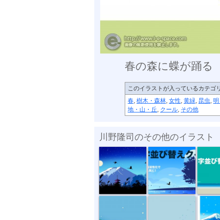
春の森に蝶が踊る
このイラストが入っているカテゴ
春
,
樹木・森林
,
女性
,
黄緑
,
昆虫
,
明
地・山・丘
,
クール
,
その他
川野隆司のその他のイラスト
Temple at th...
YouTube動画...
YouTub
霧の森へ
白い世界