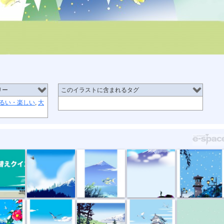
リー
このイラストに含まれるタグ
るい・楽しい
,
大
eサム...
青い富士と蝶
NFT/富嶽365...
FUGAKU365_00...
時の鐘
に赤...
海に架かる橋
「美しき鳥」
花の白鷺城
冬の港に降る雪