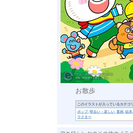
お散歩
このイラストが入っているカテゴ
ポップ
,
明るい・楽しい
,
童画
,
絵本
ラクター