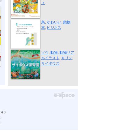
ィ
制作例 “展覧...
鳥
,
かわいい
,
動物
,
本
,
ビジネス
動物イラスト...
ゾウ
,
動物
,
動物リア
ルイラスト
,
キリン
,
サイボウズ
アキラ
ジ
子