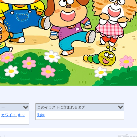
リー
このイラストに含まれるタグ
,
カワイイ
,
キャ
動物