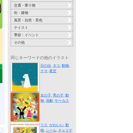
交通・乗り物
街・建物
風景・自然・景色
テイスト
季節・イベント
その他
同じキーワードの他のイラスト
no1. “THE SU...
日の出
,
ネコ
,
動物
,
クマ
,
夜空
“第45回 夏休...
女の子
,
男の子
,
動
物
,
演劇
,
サーカス
“複十字シー...
リス
,
かわいい
,
動
物
,
シール
,
チャリテ