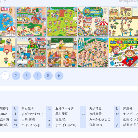
スト
んつ...
『がっけんつ...
『がっけんつ...
『がっけんつ...
『チャイルド...
ルド...
『チャイルド...
「超ムズ！学...
「超ムズ！学...
CDジャケット...
1
2
3
4
5
▶
野隆司
し
白石佳子
は
服部ユーイチ
丸子博史
む
武藤修
SuKe
す
すがのやすのり
早川茂喜
み
水穂真善
や
ヤマグチ
松原 英
た
田川 秀樹
ふ
古屋 暁
みやかわさとこ
山田 ケン
藤好和
つ
つぼいひろき
ま
まつばらあつし
宮島 幸次
よ
横井 由美