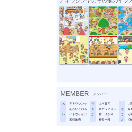
アキワシンヤのその他のイラ
『がっけんつ...
『がっけんつ...
『がっけ
チャイルドブ...
チャイルドブ...
『チャイ
MEMBER
メンバー
あ
アキワシンヤ
う
上本眞司
川
あさいとおる
お
オガワヒロシ
け
K-
い
イトウケイジ
か
柿田ゆかり
こ
小
岩崎政志
神谷一郎
さ
斉