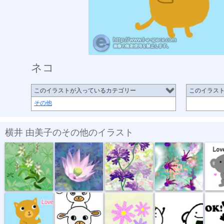
ネコ
このイラストが入っているカテゴリー
このイラス
その他
横井 由美子のその他のイラスト
翠彩花
夢蓮
優風
恵泉
コアラ
ネコ
秋 ちよ君
コスモス
おにぎりヨネ君
フレブ