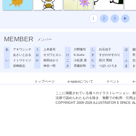
1
2
3
▶
MEMBER
メンバー
あ
アキワシンヤ
う
上本眞司
川野隆司
し
白石佳子
は
服
あさいとおる
お
オガワヒロシ
け
K-SuKe
す
すがのやすのり
早
い
イトウケイジ
か
柿田ゆかり
こ
小松原 英
た
田川 秀樹
ふ
古
岩崎政志
神谷一郎
さ
斉藤好和
つ
つぼいひろき
ま
ま
トップページ
e-spaceについて
イベント
e
ここに掲載されている個々のイラストレーション、創
法律で認められたものを除き、無断での転用・引用は
COPYRIGHT 2009-2026 ILLUSTRATOR E SPACE. A