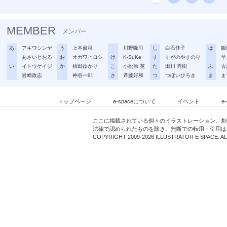
MEMBER
メンバー
あ
アキワシンヤ
う
上本眞司
川野隆司
し
白石佳子
は
服
あさいとおる
お
オガワヒロシ
け
K-SuKe
す
すがのやすのり
早
い
イトウケイジ
か
柿田ゆかり
こ
小松原 英
た
田川 秀樹
ふ
古
岩崎政志
神谷一郎
さ
斉藤好和
つ
つぼいひろき
ま
ま
トップページ
e-spaceについて
イベント
e
ここに掲載されている個々のイラストレーション、創
法律で認められたものを除き、無断での転用・引用は
COPYRIGHT 2009-2026 ILLUSTRATOR E SPACE. A