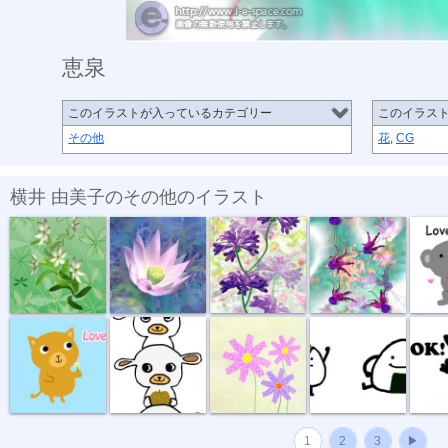
恵泉
このイラストが入っているカテゴリー
このイラス
その他
花
,
CG
横井 由美子のその他のイラスト
翠彩花
夢蓮
優風
恵泉
コアラ
ネコ
秋 ちよ君
コスモス
おにぎりヨネ君
フレブ
1
2
3
▶