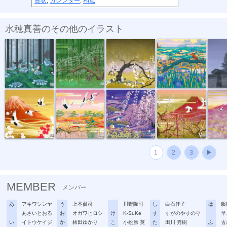
賀状
,
カレンダー
,
和風
水穂真善のその他のイラスト
半夏雨
老猿
梅香
薄明の瀬
宵闇
梅と赤富士
梅霞
浅き夢
赤富士
赤富士
1
2
3
▶
MEMBER
メンバー
あ
アキワシンヤ
う
上本眞司
川野隆司
し
白石佳子
は
服
あさいとおる
お
オガワヒロシ
け
K-SuKe
す
すがのやすのり
早
い
イトウケイジ
か
柿田ゆかり
こ
小松原 英
た
田川 秀樹
ふ
古