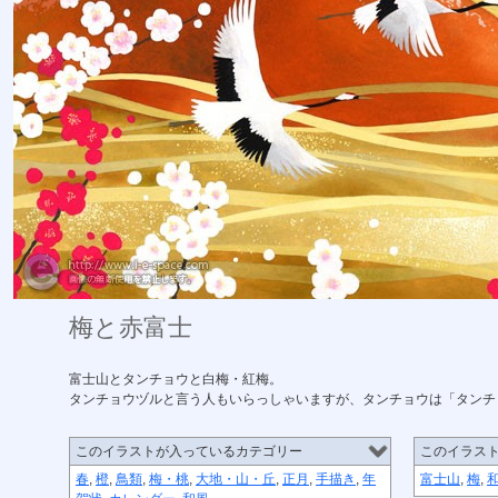
梅と赤富士
富士山とタンチョウと白梅・紅梅。
タンチョウヅルと言う人もいらっしゃいますが、タンチョウは「タンチ
このイラストが入っているカテゴリー
このイラス
春
,
橙
,
鳥類
,
梅・桃
,
大地・山・丘
,
正月
,
手描き
,
年
富士山
,
梅
,