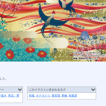
した。
リー
このイラストに含まれるタグ
手描き
,
草花・野
和風
,
オナガドリ
,
尾長鶏
,
寒椿
,
和風景