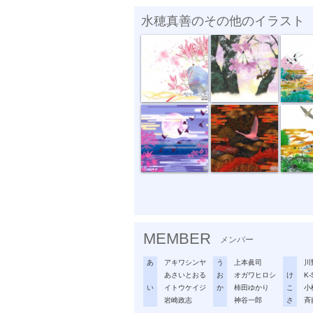
水穂真善のその他のイラスト
紅梅
桜花爛漫
四季光
月光の薄紅葉
the ugly duc...
the ugly
MEMBER
メンバー
あ
アキワシンヤ
う
上本眞司
川
あさいとおる
お
オガワヒロシ
け
K-
い
イトウケイジ
か
柿田ゆかり
こ
小
岩崎政志
神谷一郎
さ
斉