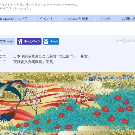
ャリアをもった実力派のイラストレーターのショーケース。
＆イラストレーション。
e-spaceについて
イベント
e-spaceの歴史
リンク
お問い
ー
展にて、「日本印刷産業連合会会長賞（第1部門）」受賞。
展にて、「実行委員会奨励賞」受賞。