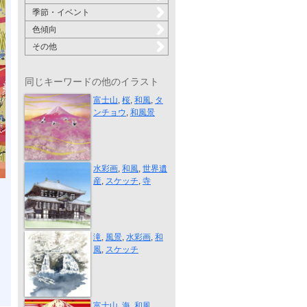
季節・イベント
色傾向
その他
同じキーワードの他のイラスト
赤富士と桜
富士山
,
桜
,
和風
,
タ
ンチョウ
,
和風景
東大寺大仏殿...
水彩画
,
和風
,
世界遺
産
,
スケッチ
,
寺
赤目四十八滝
滝
,
風景
,
水彩画
,
和
風
,
スケッチ
燃える富士
富士山
,
海
,
和風
,