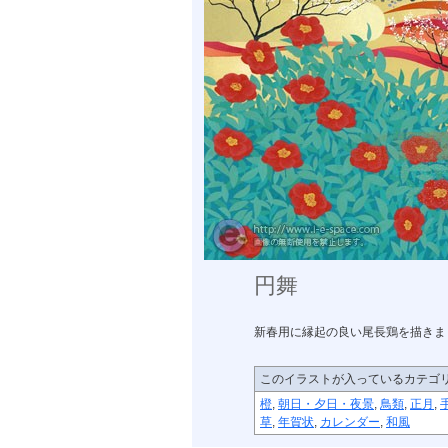
円舞
新春用に縁起の良い尾長鶏を描きま
このイラストが入っているカテゴ
橙
,
朝日・夕日・夜景
,
鳥類
,
正月
,
草
,
年賀状
,
カレンダー
,
和風