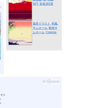
NFT
,
富嶽365景
色づく秋の始...
風景イラスト
,
和風
,
サムネール
,
動画サ
ムネール
,
Creema
アキラ
ジ
子