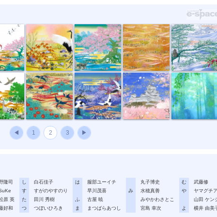
風
秋草図
深山の華
昔日河原
寒猿と雪
 duc...
円舞
東雲
桜の姫路城
雨あがる
◀
1
2
3
▶
野隆司
し
白石佳子
は
服部ユーイチ
丸子博史
む
武藤修
SuKe
す
すがのやすのり
早川茂喜
み
水穂真善
や
ヤマグチ
松原 英
た
田川 秀樹
ふ
古屋 暁
みやかわさとこ
山田 ケン
藤好和
つ
つぼいひろき
ま
まつばらあつし
宮島 幸次
よ
横井 由美