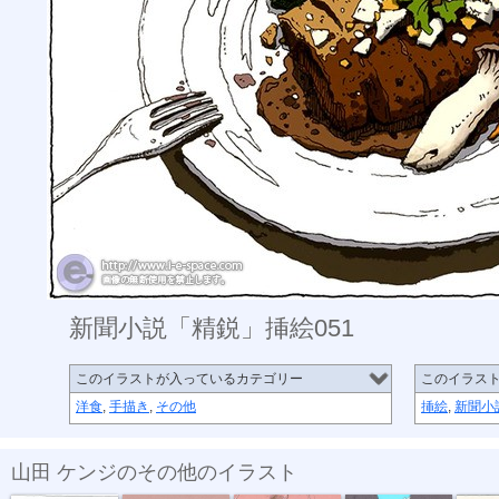
新聞小説「精鋭」挿絵051
このイラストが入っているカテゴリー
このイラス
洋食
,
手描き
,
その他
挿絵
,
新聞小
山田 ケンジのその他のイラスト
新聞小説「精...
新聞小説「精...
新聞小説「精...
新聞小説「精...
新聞小説