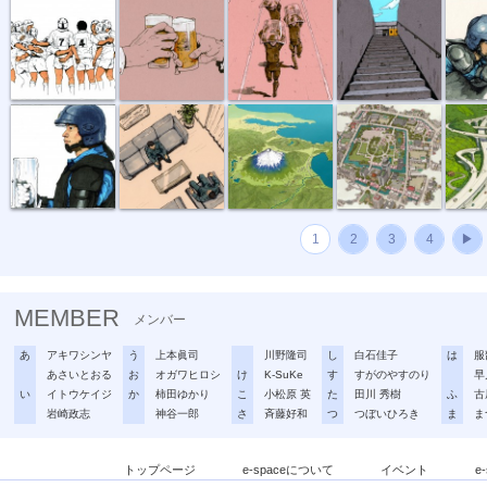
新聞小説「精...
新聞小説「精...
真西からの富...
駿府城公園俯...
新東名
1
2
3
4
▶
MEMBER
メンバー
あ
アキワシンヤ
う
上本眞司
川野隆司
し
白石佳子
は
服
あさいとおる
お
オガワヒロシ
け
K-SuKe
す
すがのやすのり
早
い
イトウケイジ
か
柿田ゆかり
こ
小松原 英
た
田川 秀樹
ふ
古
岩崎政志
神谷一郎
さ
斉藤好和
つ
つぼいひろき
ま
ま
トップページ
e-spaceについて
イベント
e