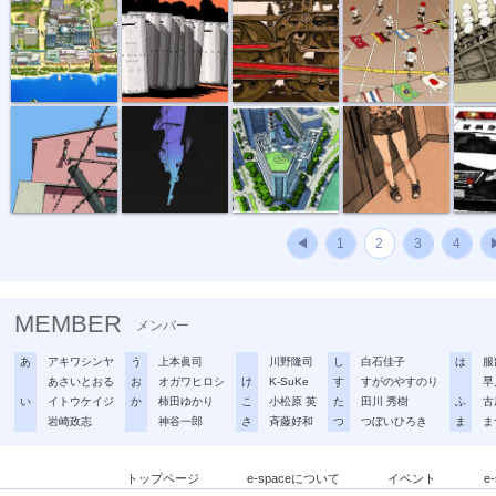
新聞小説「精...
新聞小説「精...
新聞小説「精...
新聞小説「精...
新聞小説
◀
1
2
3
4
MEMBER
メンバー
あ
アキワシンヤ
う
上本眞司
川野隆司
し
白石佳子
は
服
あさいとおる
お
オガワヒロシ
け
K-SuKe
す
すがのやすのり
早
い
イトウケイジ
か
柿田ゆかり
こ
小松原 英
た
田川 秀樹
ふ
古
岩崎政志
神谷一郎
さ
斉藤好和
つ
つぼいひろき
ま
ま
トップページ
e-spaceについて
イベント
e