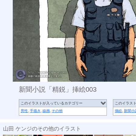
新聞小説「精鋭」挿絵003
このイラストが入っているカテゴリー
このイラス
男性
,
手描き
,
線画
,
その他
挿絵
,
新聞小
山田 ケンジのその他のイラスト
お台場フジテ...
新聞小説「精...
新聞小説「精...
新聞小説「精...
新聞小説